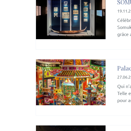
SOMU
19.11.
Célèbr
Somuk 
grâce 
Pala
27.06.
Qui n’
Telle 
pour a