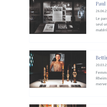
Paul 
26.06.
Le par
seul u
matéri
Bett
20.03.
Femme 
Rheims
mervei