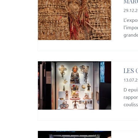
MARO
29.12.
L’expo
l’impo
grande
LES 
13.07.
D epui
rappor
coulis