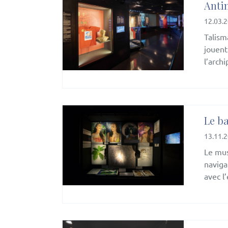
Anti
12.03.
Talism
jouent 
l’arch
Le b
13.11.
Le mus
naviga
avec l