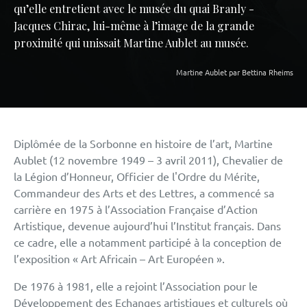
qu’elle entretient avec le musée du quai Branly -
Jacques Chirac, lui-même à l’image de la grande
proximité qui unissait Martine Aublet au musée.
Martine Aublet par Bettina Rheims
Diplômée de la Sorbonne en histoire de l’art, Martine
Aublet (12 novembre 1949 – 3 avril 2011), Chevalier de
la Légion d’Honneur, Officier de l'Ordre du Mérite,
Commandeur des Arts et des Lettres, a commencé sa
carrière en 1975 à l’Association Française d’Action
Artistique, devenue aujourd’hui l’Institut français. Dans
ce cadre, elle a notamment participé à la conception de
l’exposition « Art Africain – Art Européen ».
De 1976 à 1981, elle a rejoint l’Association pour le
Développement des Echanges artistiques et culturels où